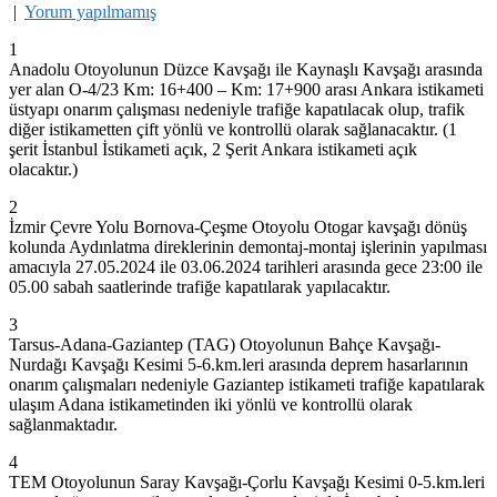
|
Yorum yapılmamış
1
Anadolu Otoyolunun Düzce Kavşağı ile Kaynaşlı Kavşağı arasında
yer alan O-4/23 Km: 16+400 – Km: 17+900 arası Ankara istikameti
üstyapı onarım çalışması nedeniyle trafiğe kapatılacak olup, trafik
diğer istikametten çift yönlü ve kontrollü olarak sağlanacaktır. (1
şerit İstanbul İstikameti açık, 2 Şerit Ankara istikameti açık
olacaktır.)
2
İzmir Çevre Yolu Bornova-Çeşme Otoyolu Otogar kavşağı dönüş
kolunda Aydınlatma direklerinin demontaj-montaj işlerinin yapılması
amacıyla 27.05.2024 ile 03.06.2024 tarihleri arasında gece 23:00 ile
05.00 sabah saatlerinde trafiğe kapatılarak yapılacaktır.
3
Tarsus-Adana-Gaziantep (TAG) Otoyolunun Bahçe Kavşağı-
Nurdağı Kavşağı Kesimi 5-6.km.leri arasında deprem hasarlarının
onarım çalışmaları nedeniyle Gaziantep istikameti trafiğe kapatılarak
ulaşım Adana istikametinden iki yönlü ve kontrollü olarak
sağlanmaktadır.
4
TEM Otoyolunun Saray Kavşağı-Çorlu Kavşağı Kesimi 0-5.km.leri