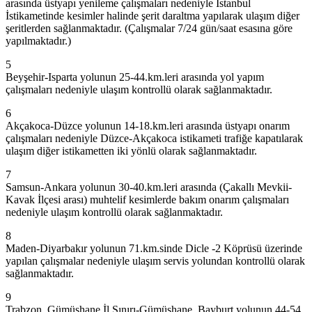
arasında üstyapı yenileme çalışmaları nedeniyle İstanbul
İstikametinde kesimler halinde şerit daraltma yapılarak ulaşım diğer
şeritlerden sağlanmaktadır. (Çalışmalar 7/24 gün/saat esasına göre
yapılmaktadır.)
5
Beyşehir-Isparta yolunun 25-44.km.leri arasında yol yapım
çalışmaları nedeniyle ulaşım kontrollü olarak sağlanmaktadır.
6
Akçakoca-Düzce yolunun 14-18.km.leri arasında üstyapı onarım
çalışmaları nedeniyle Düzce-Akçakoca istikameti trafiğe kapatılarak
ulaşım diğer istikametten iki yönlü olarak sağlanmaktadır.
7
Samsun-Ankara yolunun 30-40.km.leri arasında (Çakallı Mevkii-
Kavak İlçesi arası) muhtelif kesimlerde bakım onarım çalışmaları
nedeniyle ulaşım kontrollü olarak sağlanmaktadır.
8
Maden-Diyarbakır yolunun 71.km.sinde Dicle -2 Köprüsü üzerinde
yapılan çalışmalar nedeniyle ulaşım servis yolundan kontrollü olarak
sağlanmaktadır.
9
Trabzon, Gümüşhane İl Sınırı-Gümüşhane, Bayburt yolunun 44-54.