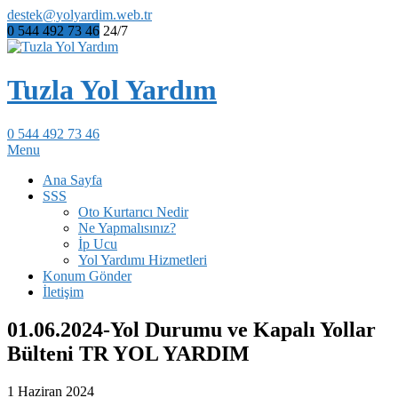
destek@yolyardim.web.tr
0 544 492 73 46
24/7
Tuzla Yol Yardım
0 544 492 73 46
Menu
Ana Sayfa
SSS
Oto Kurtarıcı Nedir
Ne Yapmalısınız?
İp Ucu
Yol Yardımı Hizmetleri
Konum Gönder
İletişim
01.06.2024-Yol Durumu ve Kapalı Yollar
Bülteni TR YOL YARDIM
1 Haziran 2024