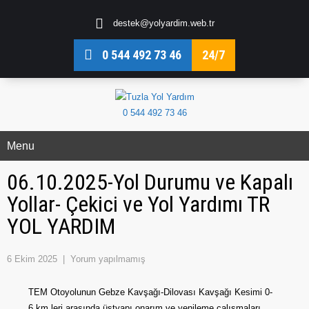
destek@yolyardim.web.tr
0 544 492 73 46
24/7
0 544 492 73 46
Menu
06.10.2025-Yol Durumu ve Kapalı
Yollar- Çekici ve Yol Yardımı TR
YOL YARDIM
6 Ekim 2025
|
Yorum yapılmamış
TEM Otoyolunun Gebze Kavşağı-Dilovası Kavşağı Kesimi 0-
6.km.leri arasında üstyapı onarım ve yenileme çalışmaları