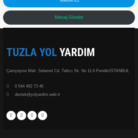
Mesaj Gönder
TUZLA YOL
YARDIM
Çamçeşme Mah. Selamet Cd. Tatlıcı Sk. No 11 A Pendik/ISTANBUL
0 544 492 73 46
destek@yolyardim.web.tr