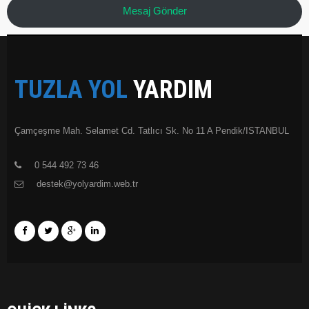
Mesaj Gönder
TUZLA YOL
YARDIM
Çamçeşme Mah. Selamet Cd. Tatlıcı Sk. No 11 A Pendik/ISTANBUL
0 544 492 73 46
destek@yolyardim.web.tr