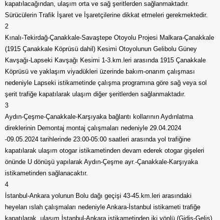
kapatılacağından, ulaşım orta ve sağ şeritlerden sağlanmaktadır.
Sürücülerin Trafik İşaret ve İşaretçilerine dikkat etmeleri gerekmektedir.
2
Kınalı-Tekirdağ-Çanakkale-Savaştepe Otoyolu Projesi Malkara-Çanakkale
(1915 Çanakkale Köprüsü dahil) Kesimi Otoyolunun Gelibolu Güney
Kavşağı-Lapseki Kavşağı Kesimi 1-3.km.leri arasında 1915 Çanakkale
Köprüsü ve yaklaşım viyadükleri üzerinde bakım-onarım çalışması
nedeniyle Lapseki istikametinde çalışma programına göre sağ veya sol
şerit trafiğe kapatılarak ulaşım diğer şeritlerden sağlanmaktadır.
3
Aydın-Çeşme-Çanakkale-Karşıyaka bağlantı kollarının Aydınlatma
direklerinin Demontaj montaj çalışmaları nedeniyle 29.04.2024
-09.05.2024 tarihlerinde 23:00-05:00 saatleri arasında yol trafiğine
kapatılarak ulaşım otogar istikametinden devam ederek otogar gişeleri
önünde U dönüşü yapılarak Aydın-Çeşme ayr.-Çanakkale-Karşıyaka
istikametinden sağlanacaktır.
4
İstanbul-Ankara yolunun Bolu dağı geçişi 43-45.km.leri arasındaki
heyelan ıslah çalışmaları nedeniyle Ankara-İstanbul istikameti trafiğe
kapatılarak, ulaşım İstanbul-Ankara istikametinden iki yönlü (Gidiş-Geliş)