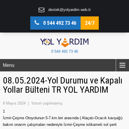
destek@yolyardim.web.tr
0 544 492 73 46
24/7
0 544 492 73 46
Menu
08.05.2024-Yol Durumu ve Kapalı
Yollar Bülteni TR YOL YARDIM
8 Mayıs 2024
|
Yorum yapılmamış
1
İzmir-Çeşme Otoyolunun 5-7.km.leri arasında ( Alaçatı-Ocacık kavşağı)
bakım onarım çalışmaları nedeniyle İzmir-Çeşme istikameti sol şerit