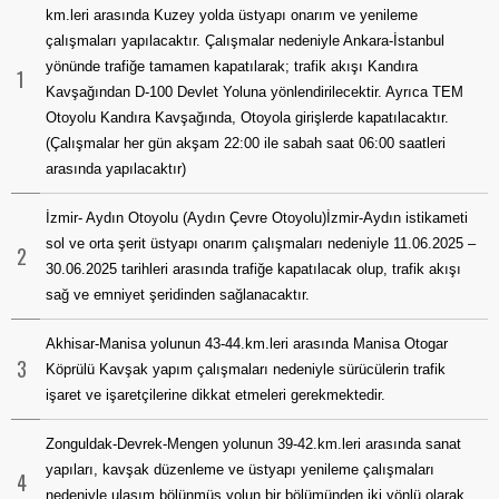
km.leri arasında Kuzey yolda üstyapı onarım ve yenileme
çalışmaları yapılacaktır. Çalışmalar nedeniyle Ankara-İstanbul
yönünde trafiğe tamamen kapatılarak; trafik akışı Kandıra
1
Kavşağından D-100 Devlet Yoluna yönlendirilecektir. Ayrıca TEM
Otoyolu Kandıra Kavşağında, Otoyola girişlerde kapatılacaktır.
(Çalışmalar her gün akşam 22:00 ile sabah saat 06:00 saatleri
arasında yapılacaktır)
İzmir- Aydın Otoyolu (Aydın Çevre Otoyolu)İzmir-Aydın istikameti
sol ve orta şerit üstyapı onarım çalışmaları nedeniyle 11.06.2025 –
2
30.06.2025 tarihleri arasında trafiğe kapatılacak olup, trafik akışı
sağ ve emniyet şeridinden sağlanacaktır.
Akhisar-Manisa yolunun 43-44.km.leri arasında Manisa Otogar
3
Köprülü Kavşak yapım çalışmaları nedeniyle sürücülerin trafik
işaret ve işaretçilerine dikkat etmeleri gerekmektedir.
Zonguldak-Devrek-Mengen yolunun 39-42.km.leri arasında sanat
yapıları, kavşak düzenleme ve üstyapı yenileme çalışmaları
4
nedeniyle ulaşım bölünmüş yolun bir bölümünden iki yönlü olarak