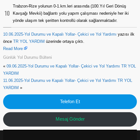
Trabzon-Rize yolunun 0-1.km.leri arasında (100.Yıl Geri Dönüş
10
Kavşağı Mevkii) bağlantı yolu yapım çalışması nedeniyle her iki
yönde ulaşım tek şeritten kontrollü olarak sağlanmaktadır.
10.06.2025-Yol Durumu ve Kapalı Yollar- Çekici ve Yol Yardımı
yazısı ilk
önce
TR YOL YARDIM
üzerinde ortaya çıktı.
Read More
Günlük Yol Durumu Bülteni
«
09.06.2025-Yol Durumu ve Kapalı Yollar- Çekici ve Yol Yardımı TR YOL
YARDIM
11.06.2025-Yol Durumu ve Kapalı Yollar- Çekici ve Yol Yardımı TR YOL
YARDIM
»
Telefon Et
Mesaj Gönder