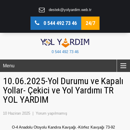
destek@yolyardim.web.tr
0 544 492 73 46
24/7
0 544 492 73 46
Menu
10.06.2025-Yol Durumu ve Kapalı
Yollar- Çekici ve Yol Yardımı TR
YOL YARDIM
10 Haziran 2025
|
Yorum yapılmamış
O-4 Anadolu Otoyolu Kandıra Kavşağı.-Körfez Kavşağı 73-92