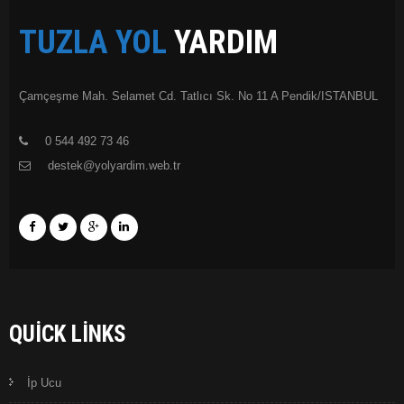
TUZLA YOL
YARDIM
Çamçeşme Mah. Selamet Cd. Tatlıcı Sk. No 11 A Pendik/ISTANBUL
0 544 492 73 46
destek@yolyardim.web.tr
QUICK LINKS
İp Ucu