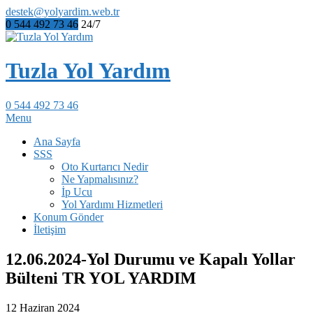
destek@yolyardim.web.tr
0 544 492 73 46
24/7
Tuzla Yol Yardım
0 544 492 73 46
Menu
Ana Sayfa
SSS
Oto Kurtarıcı Nedir
Ne Yapmalısınız?
İp Ucu
Yol Yardımı Hizmetleri
Konum Gönder
İletişim
12.06.2024-Yol Durumu ve Kapalı Yollar
Bülteni TR YOL YARDIM
12 Haziran 2024