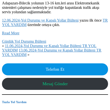
Adapazarı-Bilecik yolunun 13-16 km.leri arası Elektromekanik
sistemleri çalışması nedeniyle yol trafiğe kapatılarak trafik akışı
servis yolundan sağlanmaktadır.
12.06.2024-Yol Durumu ve Kapalı Yollar Bülteni
yazısı ilk önce
TR
YOL YARDIM
üzerinde ortaya çıktı.
Read More
Günlük Yol Durumu Bülteni
«
11.06.2024-Yol Durumu ve Kapalı Yollar Bülteni TR YOL
YARDIM
13.06.2024-Yol Durumu ve Kapalı Yollar Bülteni TR
YOL YARDIM
»
Telefon Et
Mesaj Gönder
Tuzla Yol Yardım