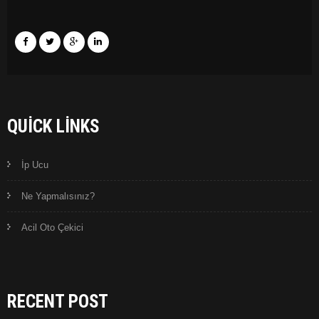
QUICK LINKS
İp Ucu
Ne Yapmalısınız?
Acil Oto Çekici
RECENT POST