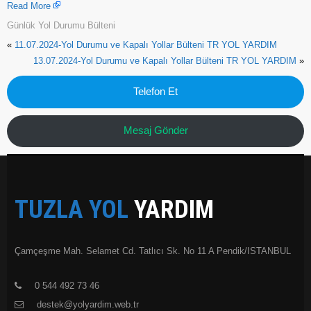
Read More
Günlük Yol Durumu Bülteni
«
11.07.2024-Yol Durumu ve Kapalı Yollar Bülteni TR YOL YARDIM
13.07.2024-Yol Durumu ve Kapalı Yollar Bülteni TR YOL YARDIM
»
Telefon Et
Mesaj Gönder
TUZLA YOL
YARDIM
Çamçeşme Mah. Selamet Cd. Tatlıcı Sk. No 11 A Pendik/ISTANBUL
0 544 492 73 46
destek@yolyardim.web.tr