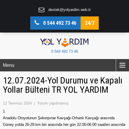
destek@yolyardim.web.tr
0 544 492 73 46
24/7
0 544 492 73 46
Menu
12.07.2024-Yol Durumu ve Kapalı
Yollar Bülteni TR YOL YARDIM
12 Temmuz 2024
|
Yorum yapılmamış
1
Anadolu Otoyolunun Şekerpınar Kavşağı-Orhanlı Kavşağı arasında
Güney yolda 26-29.km.leri arasında her gün 22:00-06:00 saatleri arasında