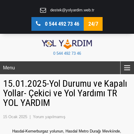
destek@yolyardim.web.tr
0 544 492 73 46
24/7
0 544 492 73 46
Menu
15.01.2025-Yol Durumu ve Kapalı
Yollar- Çekici ve Yol Yardımı TR
YOL YARDIM
15 Ocak 2025
|
Yorum yapılmamış
Hasdal-Kemerburgaz yolunun, Hasdal Metro Durağı Mevkiinde,