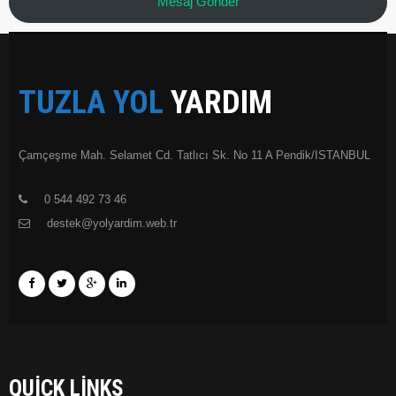
Mesaj Gönder
TUZLA YOL
YARDIM
Çamçeşme Mah. Selamet Cd. Tatlıcı Sk. No 11 A Pendik/ISTANBUL
0 544 492 73 46
destek@yolyardim.web.tr
QUICK LINKS