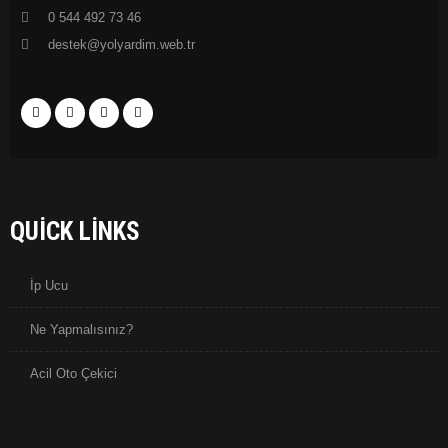
0 544 492 73 46
destek@yolyardim.web.tr
QUICK LINKS
İp Ucu
Ne Yapmalısınız?
Acil Oto Çekici