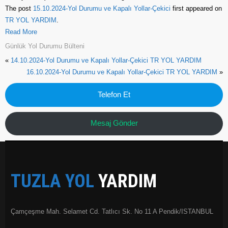
The post
15.10.2024-Yol Durumu ve Kapalı Yollar-Çekici
first appeared on
TR YOL YARDIM
.
Read More
Günlük Yol Durumu Bülteni
«
14.10.2024-Yol Durumu ve Kapalı Yollar-Çekici TR YOL YARDIM
16.10.2024-Yol Durumu ve Kapalı Yollar-Çekici TR YOL YARDIM
»
Telefon Et
Mesaj Gönder
TUZLA YOL
YARDIM
Çamçeşme Mah. Selamet Cd. Tatlıcı Sk. No 11 A Pendik/ISTANBUL