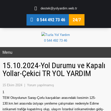
destek@yolyardim.web.tr
0 544 492 73 46
24/7
0 544 492 73 46
Menu
15.10.2024-Yol Durumu ve Kapalı
Yollar-Çekici TR YOL YARDIM
15 Ekim 2024
|
Yorum yapılmamış
1
TEM Otoyolunun Saray-Çorlu kavşakları arasındaki kesimin 125-
130.km.leri arasında üstyapı yenileme çalışmaları nedeniyle Edirne
istikameti trafiğe kapatılmış olup, ulaşım İstanbul istikametinden gidiş-