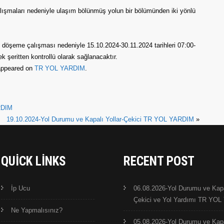
alışmaları nedeniyle ulaşım bölünmüş yolun bir bölümünden iki yönlü
o döşeme çalışması nedeniyle 15.10.2024-30.11.2024 tarihleri 07:00-
 şeritten kontrollü olarak sağlanacaktır.
 appeared on
TR YOL YARDIM
.
RDIM
19.10.2024-Yol Durumu ve Kapalı Yollar-Çekici TR YOL YARDIM
»
QUICK LINKS
RECENT POST
İp Ucu
06.08.2026-Yol Durumu ve Kapal
Çekici ve Yol Yardımı TR YO
Ne Yapmalısınız?
05.08.2026-Yol Durumu ve Kapal