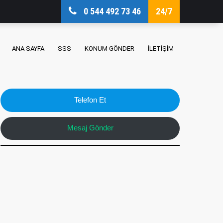
0 544 492 73 46
24/7
ANA SAYFA
SSS
KONUM GÖNDER
İLETIŞIM
Telefon Et
Mesaj Gönder