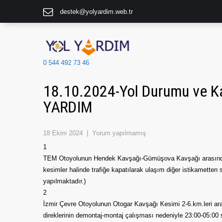
destek@yolyardim.web.tr
0 544 492 73 46
18.10.2024-Yol Durumu ve Ka
YARDIM
18 Ekim 2024
|
Yorum yapılmamış
1
TEM Otoyolunun Hendek Kavşağı-Gümüşova Kavşağı arasında ü
kesimler halinde trafiğe kapatılarak ulaşım diğer istikametten
yapılmaktadır.)
2
İzmir Çevre Otoyolunun Otogar Kavşağı Kesimi 2-6.km.leri aras
direklerinin demontaj-montaj çalışması nedeniyle 23:00-05:00 sa