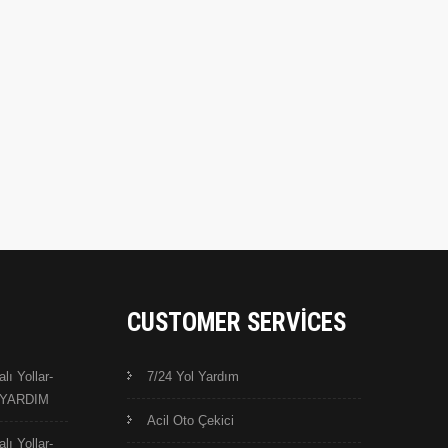
CUSTOMER SERVICES
ı Yollar-
7/24 Yol Yardım
L YARDIM
Acil Oto Çekici
ı Yollar-