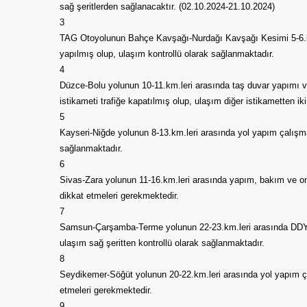
sağ şeritlerden sağlanacaktır. (02.10.2024-21.10.2024)
3
TAG Otoyolunun Bahçe Kavşağı-Nurdağı Kavşağı Kesimi 5-6.km.
yapılmış olup, ulaşım kontrollü olarak sağlanmaktadır.
4
Düzce-Bolu yolunun 10-11.km.leri arasında taş duvar yapımı v
istikameti trafiğe kapatılmış olup, ulaşım diğer istikametten ik
5
Kayseri-Niğde yolunun 8-13.km.leri arasında yol yapım çalışm
sağlanmaktadır.
6
Sivas-Zara yolunun 11-16.km.leri arasında yapım, bakım ve onar
dikkat etmeleri gerekmektedir.
7
Samsun-Çarşamba-Terme yolunun 22-23.km.leri arasında DDY. ta
ulaşım sağ şeritten kontrollü olarak sağlanmaktadır.
8
Seydikemer-Söğüt yolunun 20-22.km.leri arasında yol yapım çalı
etmeleri gerekmektedir.
9