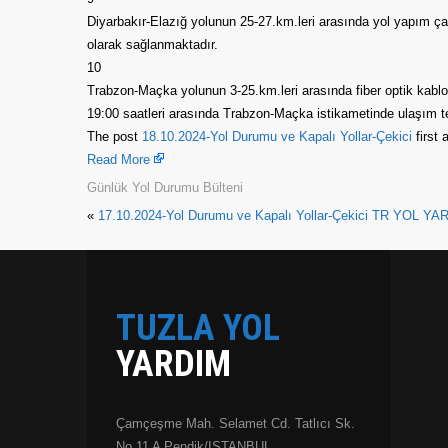
Diyarbakır-Elazığ yolunun 25-27.km.leri arasında yol yapım ç
olarak sağlanmaktadır.
10
Trabzon-Maçka yolunun 3-25.km.leri arasında fiber optik kabl
19:00 saatleri arasında Trabzon-Maçka istikametinde ulaşım tek
The post
18.10.2024-Yol Durumu ve Kapalı Yollar-Çekici
first
Read More
Günlük Yol Durumu Bülteni
«
17.10.2024-Yol Durumu ve Kapalı Yollar-Çekici TR YOL YA
TUZLA YOL
YARDIM
Çamçeşme Mah. Selamet Cd. Tatlıcı Sk.
No 11 A Pendik/ISTANBUL