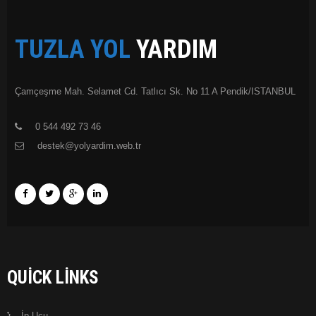
TUZLA YOL
YARDIM
Çamçeşme Mah. Selamet Cd. Tatlıcı Sk. No 11 A Pendik/ISTANBUL
0 544 492 73 46
destek@yolyardim.web.tr
QUICK LINKS
İp Ucu