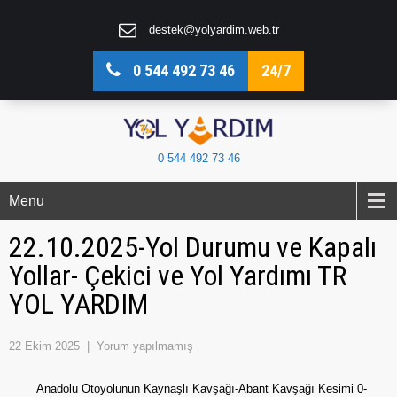
destek@yolyardim.web.tr
0 544 492 73 46
24/7
0 544 492 73 46
Menu
22.10.2025-Yol Durumu ve Kapalı
Yollar- Çekici ve Yol Yardımı TR
YOL YARDIM
22 Ekim 2025
|
Yorum yapılmamış
Anadolu Otoyolunun Kaynaşlı Kavşağı-Abant Kavşağı Kesimi 0-