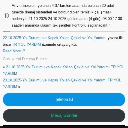
Artvin-Erzurum yolunun 4-37.km.leri arasında bulunan 20 adet
tünelde drenaj sistemleri ve bordür dipleri temizlik çalışması
10
nedeniyle 21.10.2025-24.10.2025 günleri arası (4 gün), 08:00-17:30
saatleri arasında ulaşım tek şeritten kontrollü sağlanacaktır.
22.10.2025-Yol Durumu ve Kapalı Yollar- Çekici ve Yol Yardımı
yazısı ilk
önce
TR YOL YARDIM
üzerinde ortaya çıktı.
Read More
Günlük Yol Durumu Bülteni
«
21.10.2025-Yol Durumu ve Kapalı Yollar- Çekici ve Yol Yardımı TR YOL
YARDIM
23.10.2025-Yol Durumu ve Kapalı Yollar- Çekici ve Yol Yardımı TR YOL
YARDIM
»
Telefon Et
Mesaj Gönder