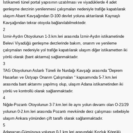
İstikameti tünel portal yapısının uzatılması ve viyadüklerde 4 adet
genleşme derzinin yenilenmesi çalışmaları nedeniyle trafiğe kapatılarak
ulaşım Abant Kavşağından D-100 devlet yoluna aktarılarak Kaynaşlı
Kavşağından tekrar otoyola bağlanılabilmektedir.
2
İzmir-Aydın Otoyolunun 1-3.km.leri arasında İzmir-Aydın istikametinde
Belevi Viyadüğü genleşme derzlerinde bakım, onarım ve yenileme
çalışmaları nedeniyle yol trafiğe kapatılarak ulaşım diğer istikametten iki
yönlü olarak (bant aktarma) sağlanmaktadır.
3
TAG Otoyolunun Aslanlı Tüneli ile Nurdağı Kavşağı arasında “Deprem
Hasarları ve Üstyapı Onarım Çalışmaları “ kapsamında 5-7.km.leri
arasında bant aktarımı yapılmış olup, ulaşım Adana istikametinden iki
yönlü ve kontrollü olarak sağlanmaktadır.
4
Niğde-Pozantı Otoyolunun 3-7.km.leri ile aynı yolun devamı olan O-21/29
yolunun 0-2.km.leri arasında Pozantı mevkiinde derz çalışması sebebiyle
ulaşım Ankara yönünden çift taraflı olarak sağlanmaktadır.
5
Adapazarı-Gümüşova yolunun 0-1.km.leri arasındaki Kozluk Köprülü