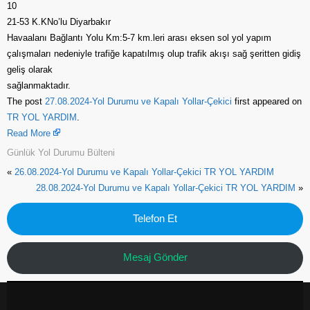
10
21-53 K.KNo’lu Diyarbakır
Havaalanı Bağlantı Yolu Km:5-7 km.leri arası eksen sol yol yapım
çalışmaları nedeniyle trafiğe kapatılmış olup trafik akışı sağ şeritten gidiş
geliş olarak
sağlanmaktadır.
The post
27.08.2024-Yol Durumu ve Kapalı Yollar-Çekici
first appeared on
TR YOL YARDIM
.
Read More
Günlük Yol Durumu Bülteni
«
26.08.2024-Yol Durumu ve Kapalı Yollar-Çekici TR YOL YARDIM
28.08.2024-Yol Durumu ve Kapalı Yollar-Çekici TR YOL YARDIM
»
Telefon Et
Mesaj Gönder