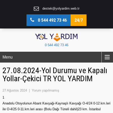
destek@yolyardim.web.tr
0 544 492 73 46
24/7
0 544 492 73 46
Menu
27.08.2024-Yol Durumu ve Kapalı
Yollar-Çekici TR YOL YARDIM
27 Ağustos 2024
|
Yorum yapılmamış
1
Anadolu Otoyolunun Abant Kavşağı-Kaynaşlı Kavşağı O-4/24 0-12.km.leri
ile O-4/25 0-11.km.leri arası (Bolu Dağı Tüneli dahil)23 km. İstanbul