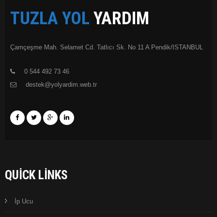
TUZLA YOL
YARDIM
Çamçeşme Mah. Selamet Cd. Tatlıcı Sk. No 11 A Pendik/ISTANBUL
0 544 492 73 46
destek@yolyardim.web.tr
QUICK LINKS
İp Ucu