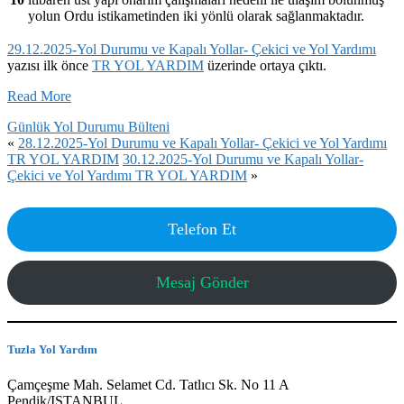
yolun Ordu istikametinden iki yönlü olarak sağlanmaktadır.
29.12.2025-Yol Durumu ve Kapalı Yollar- Çekici ve Yol Yardımı
yazısı ilk önce
TR YOL YARDIM
üzerinde ortaya çıktı.
Read More
Günlük Yol Durumu Bülteni
«
28.12.2025-Yol Durumu ve Kapalı Yollar- Çekici ve Yol Yardımı
TR YOL YARDIM
30.12.2025-Yol Durumu ve Kapalı Yollar-
Çekici ve Yol Yardımı TR YOL YARDIM
»
Telefon Et
Mesaj Gönder
Tuzla Yol Yardım
Çamçeşme Mah. Selamet Cd. Tatlıcı Sk. No 11 A
Pendik/ISTANBUL