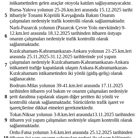
istikametinden gelen araçlar otoyola katılım sağlayamayacaktır.
Bursa-Yalova yolunun 25-26.km.leri arasında 15.12.2025 tarihi
5
itibariyle Tonami Köprülü Kavşağında Bakım Onarım
çalışmaları nedeniyle trafik kontrollü olarak sağlanmaktadır.
Narlı-Pazarcık yolunun (Pazarcık Çevre Yolu mevkiinde) 9-
12.km.leri arasında 18.12.2025 tarihinden itibaren üstyapı
6
onarım çalışmaları nedeniyle trafik kontrollü olarak
sağlanmaktadır.
Kızılcahamam-Kahramankazan-Ankara yolunun 21-25.km.leri
arasında 25.11.2025-31.12.2025 tarihlerinde yol yapım
çalışmaları nedeniyle Kızılcahamam-Kahramankazan-Ankara
7
istikameti trafiğe kapatılarak ulaşım Ankara-Kahramankazan-
Kızılcahamam istikametinden iki yönlü (gidiş-geliş) olarak
sağlanacaktır.
Bodrum-Milas yolunun 39-41.km.leri arasında 17.11.2025
tarihinden itibaren yol bakım ve onarım çalışmaları nedeniyle
8
şerit daraltma yapılarak ulaşım diğer şeritten iki yönlü ve
kontrollü olarak sağlanmaktadır. Sürücülerin trafik işaret ve
işaretçilerine dikkat etmeleri gerekmektedir.
Tokat-Niksar yolunun 3-8.km.leri arasında13.11.2025 tarihinden
9
itibaren yol yapım çalışmaları nedeniyle ulaşım kontrollü olarak
sağlanmaktadır.
Ordu-Fatsa yolunun 3-6.km.leri arasında 25.12.2025 tarihinden
10
itibaren üst yapı onarım çalışmaları nedeni ile ulaşım bölünmüş