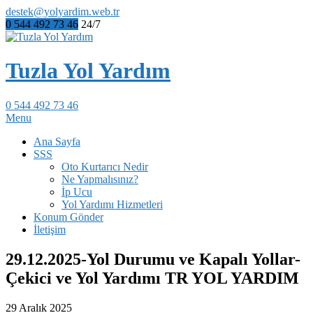
destek@yolyardim.web.tr
0 544 492 73 46
24/7
Tuzla Yol Yardım
0 544 492 73 46
Menu
Ana Sayfa
SSS
Oto Kurtarıcı Nedir
Ne Yapmalısınız?
İp Ucu
Yol Yardımı Hizmetleri
Konum Gönder
İletişim
29.12.2025-Yol Durumu ve Kapalı Yollar-
Çekici ve Yol Yardımı TR YOL YARDIM
29 Aralık 2025