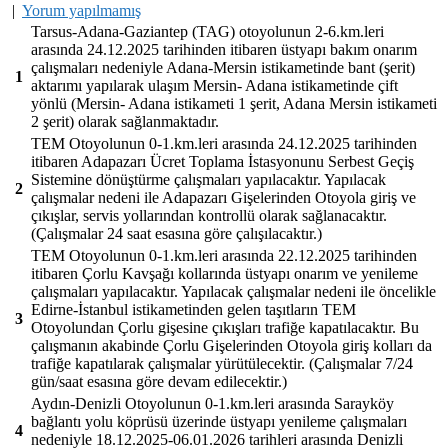
|
Yorum yapılmamış
Tarsus-Adana-Gaziantep (TAG) otoyolunun 2-6.km.leri
arasında 24.12.2025 tarihinden itibaren üstyapı bakım onarım
çalışmaları nedeniyle Adana-Mersin istikametinde bant (şerit)
1
aktarımı yapılarak ulaşım Mersin- Adana istikametinde çift
yönlü (Mersin- Adana istikameti 1 şerit, Adana Mersin istikameti
2 şerit) olarak sağlanmaktadır.
TEM Otoyolunun 0-1.km.leri arasında 24.12.2025 tarihinden
itibaren Adapazarı Ücret Toplama İstasyonunu Serbest Geçiş
Sistemine dönüştürme çalışmaları yapılacaktır. Yapılacak
2
çalışmalar nedeni ile Adapazarı Gişelerinden Otoyola giriş ve
çıkışlar, servis yollarından kontrollü olarak sağlanacaktır.
(Çalışmalar 24 saat esasına göre çalışılacaktır.)
TEM Otoyolunun 0-1.km.leri arasında 22.12.2025 tarihinden
itibaren Çorlu Kavşağı kollarında üstyapı onarım ve yenileme
çalışmaları yapılacaktır. Yapılacak çalışmalar nedeni ile öncelikle
Edirne-İstanbul istikametinden gelen taşıtların TEM
3
Otoyolundan Çorlu gişesine çıkışları trafiğe kapatılacaktır. Bu
çalışmanın akabinde Çorlu Gişelerinden Otoyola giriş kolları da
trafiğe kapatılarak çalışmalar yürütülecektir. (Çalışmalar 7/24
gün/saat esasına göre devam edilecektir.)
Aydın-Denizli Otoyolunun 0-1.km.leri arasında Sarayköy
bağlantı yolu köprüsü üzerinde üstyapı yenileme çalışmaları
4
nedeniyle 18.12.2025-06.01.2026 tarihleri arasında Denizli